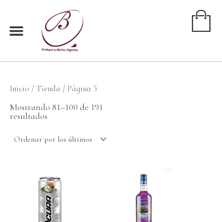
Ir
al
contenido
Inicio
/
Tienda
/ Página 5
Ordenado
por
Mostrando 81–100 de 191
los
resultados
últimos