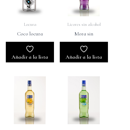
Locura
Licores sin alcohol
Coco locura
Mora sin
Añadir a la lista
Añadir a la lista