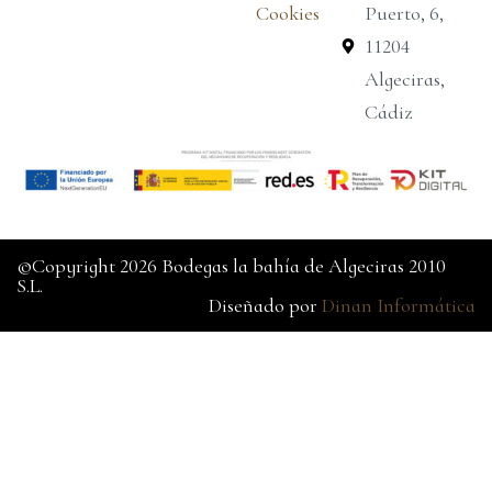
Cookies
Puerto, 6,
11204
Algeciras,
Cádiz
©Copyright 2026 Bodegas la bahía de Algeciras 2010
S.L.
Diseñado por
Dinan Informática