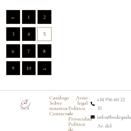
←
1
2
3
4
5
6
7
8
9
10
→
Catálogo
Aviso
+34 956 60 22
Sobre
legal
nosotros
Política
35
Contacto
de
info@bodegasl
Privacidad
Política
Av. del
de