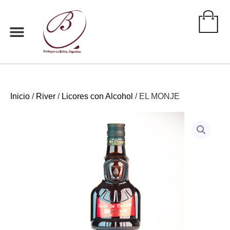
Ir
al
contenido
Inicio
/
River
/
Licores con Alcohol
/ EL MONJE