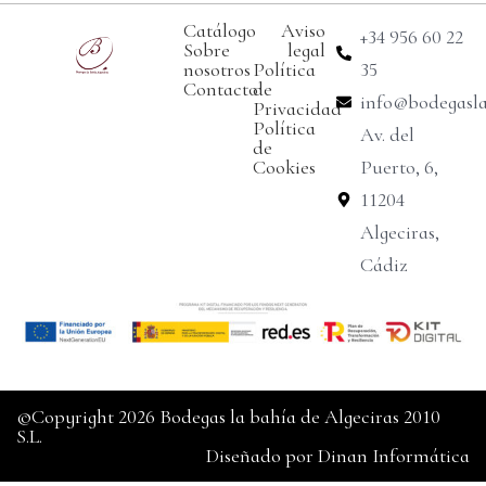
Catálogo
Aviso
+34 956 60 22
Sobre
legal
nosotros
Política
35
Contacto
de
info@bodegasl
Privacidad
Política
Av. del
de
Cookies
Puerto, 6,
11204
Algeciras,
Cádiz
©Copyright 2026 Bodegas la bahía de Algeciras 2010
S.L.
Diseñado por
Dinan Informática