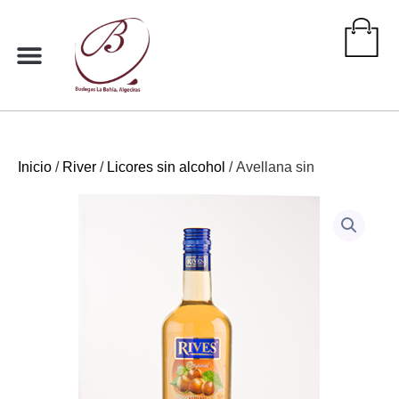
Ir
al
contenido
Inicio
/
River
/
Licores sin alcohol
/ Avellana sin