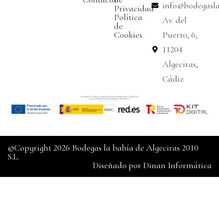
info@bodegasl
Privacidad
Política
Av. del
de
Cookies
Puerto, 6,
11204
Algeciras,
Cádiz
©Copyright 2026 Bodegas la bahía de Algeciras 2010
S.L.
Diseñado por
Dinan Informática