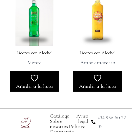
Licores con Alcohol
Licores con Alcohol
Menta
Amor amaretto
Añadir a la lista
Añadir a la lista
Catálogo
Aviso
+34 956 60 22
Sobre
legal
nosotros
Política
35
Contacto
de