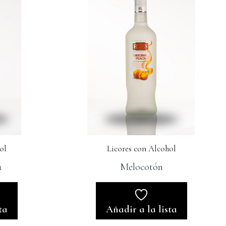
ol
Licores con Alcohol
a
Melocotón
ta
Añadir a la lista