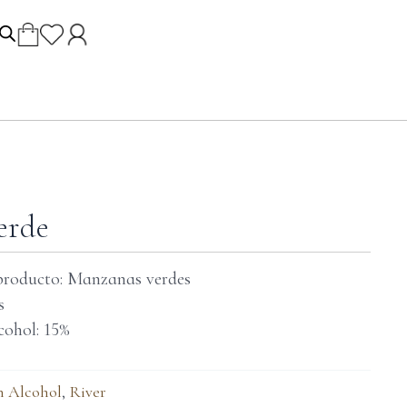
erde
producto: Manzanas verdes
s
cohol: 15%
n Alcohol
,
River