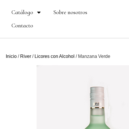
Ir
Catálogo
Sobre nosotros
al
contenido
Contacto
Inicio
/
River
/
Licores con Alcohol
/ Manzana Verde