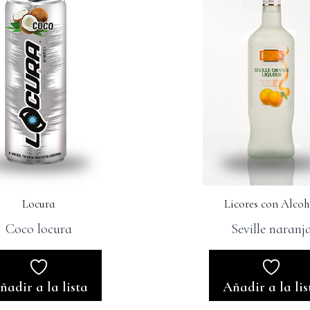
Locura
Licores con Alcoh
Coco locura
Seville naranj
ñadir a la lista
Añadir a la lis