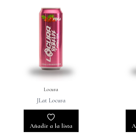
Locura
JLat Locura
Añadir a la lista
A