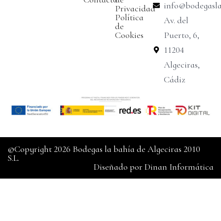
info@bodegasl
Privacidad
Política
Av. del
de
Cookies
Puerto, 6,
11204
Algeciras,
Cádiz
©Copyright 2026 Bodegas la bahía de Algeciras 2010
S.L.
Diseñado por
Dinan Informática