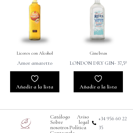
Licores con Alcohol
Ginebras
Amor amaretto
LONDON DRY GIN- 37,5º
Añadir a la lista
Añadir a la lista
Catálogo
Aviso
+34 956 60 22
Sobre
legal
nosotros
Política
35
Contacto
de