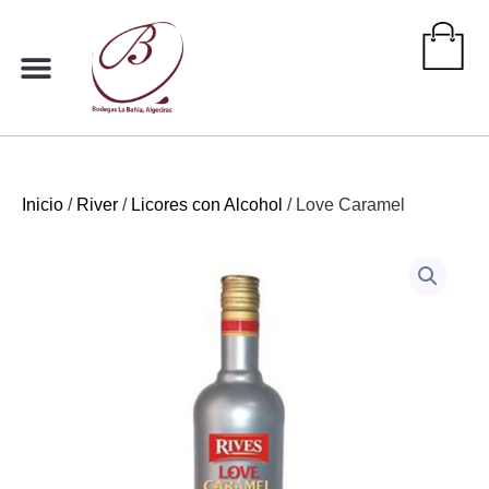
Ir
al
contenido
Inicio
/
River
/
Licores con Alcohol
/ Love Caramel