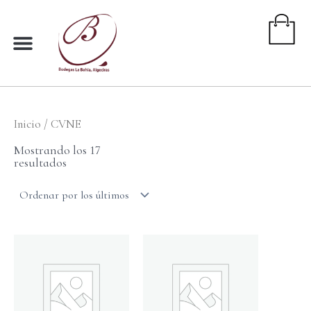
Ir
al
contenido
Inicio
/ CVNE
Ordenado
por
Mostrando los 17
los
resultados
últimos