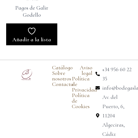
Pagos de Galir
Godello
Añadir a la lista
Catálogo
Aviso
+34 956 60 22
Sobre
legal
nosotros
Política
35
Contacto
de
info@bodegasl
Privacidad
Política
Av. del
de
Cookies
Puerto, 6,
11204
Algeciras,
Cádiz