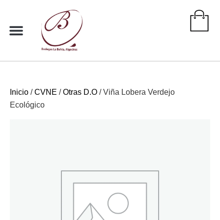
Ir
al
contenido
Inicio
/
CVNE
/
Otras D.O
/ Viña Lobera Verdejo
Ecológico