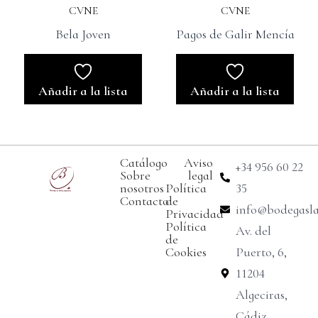
CVNE
CVNE
Bela Joven
Pagos de Galir Mencía
Añadir a la lista
Añadir a la lista
Catálogo
Aviso
+34 956 60 22
Sobre
legal
nosotros
Política
35
Contacto
de
info@bodegasl
Privacidad
Política
Av. del
de
Cookies
Puerto, 6,
11204
Algeciras,
Cádiz