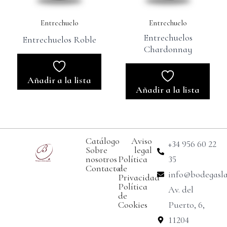
Entrechuelo
Entrechuelo
Entrechuelos
Entrechuelos Roble
Chardonnay
Añadir a la lista
Añadir a la lista
Catálogo
Aviso
+34 956 60 22
Sobre
legal
nosotros
Política
35
Contacto
de
info@bodegasl
Privacidad
Política
Av. del
de
Cookies
Puerto, 6,
11204