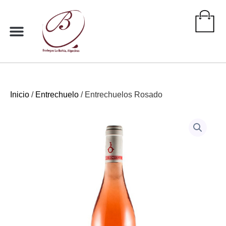
Ir
al
contenido
Inicio
/
Entrechuelo
/ Entrechuelos Rosado