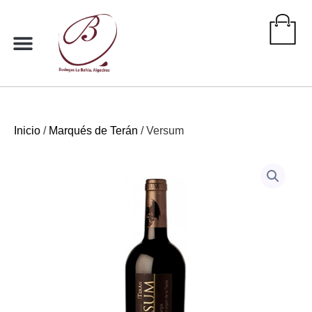
Ir
al
contenido
Inicio
/
Marqués de Terán
/ Versum