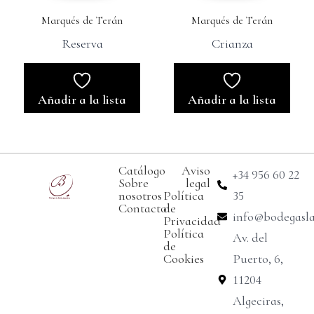
Marqués de Terán
Marqués de Terán
Reserva
Crianza
Añadir a la lista
Añadir a la lista
Catálogo
Aviso
+34 956 60 22
Sobre
legal
nosotros
Política
35
Contacto
de
info@bodegasl
Privacidad
Política
Av. del
de
Cookies
Puerto, 6,
11204
Algeciras,