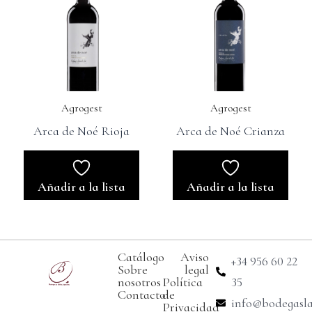
Agrogest
Agrogest
Arca de Noé Rioja
Arca de Noé Crianza
Añadir a la lista
Añadir a la lista
Catálogo
Aviso
+34 956 60 22
Sobre
legal
nosotros
Política
35
Contacto
de
info@bodegasl
Privacidad