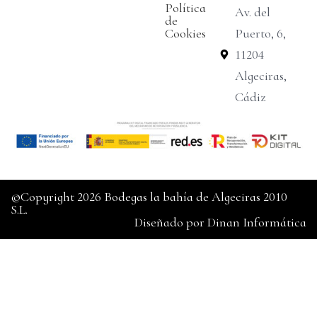
Política
Av. del
de
Cookies
Puerto, 6,
11204
Algeciras,
Cádiz
©Copyright 2026 Bodegas la bahía de Algeciras 2010
S.L.
Diseñado por
Dinan Informática