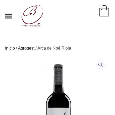
Ir
al
contenido
Inicio
/
Agrogest
/ Arca de Noé Rioja