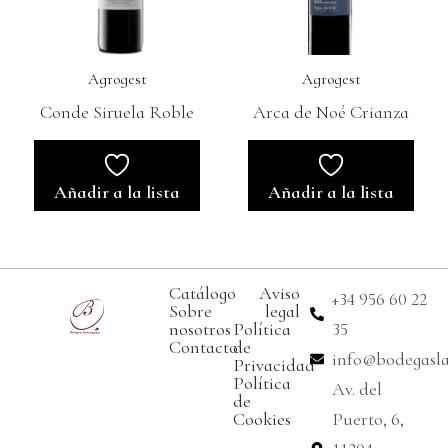
Agrogest
Agrogest
Conde Siruela Roble
Arca de Noé Crianza
Añadir a la lista
Añadir a la lista
Catálogo
Aviso
+34 956 60 22
Sobre
legal
nosotros
Política
35
Contacto
de
info@bodegasl
Privacidad
Política
Av. del
de
Cookies
Puerto, 6,