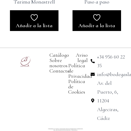
Tarima Monastrell
Paso a paso
Añadir a la lista
Añadir a la lista
Catálogo
Aviso
+34 956 60 22
Sobre
legal
nosotros
Política
35
Contacto
de
info@bodegasl
Privacidad
Política
Av. del
de
Cookies
Puerto, 6,
11204
Algeciras,
Cádiz