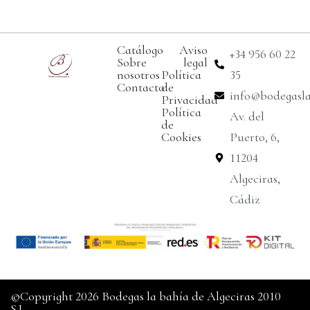
Catálogo
Aviso
+34 956 60 22
Sobre
legal
nosotros
Política
35
Contacto
de
info@bodegasl
Privacidad
Política
Av. del
de
Cookies
Puerto, 6,
11204
Algeciras,
Cádiz
©Copyright 2026 Bodegas la bahía de Algeciras 2010
S.L.