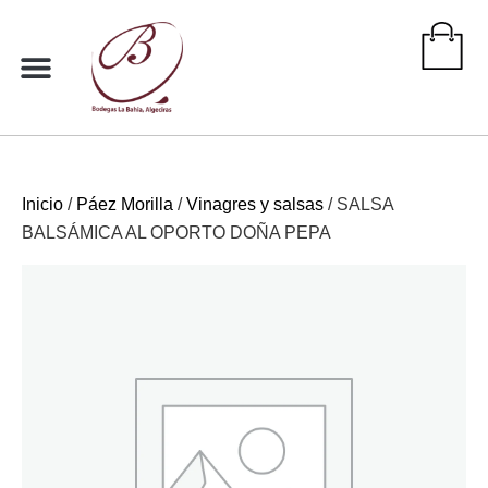
Ir
al
contenido
Inicio
/
Páez Morilla
/
Vinagres y salsas
/ SALSA
BALSÁMICA AL OPORTO DOÑA PEPA