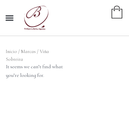
Ir
al
contenido
Inicio
/ Marcas / Viña
Sobreira
It seems we can’t find what
you’re looking for.