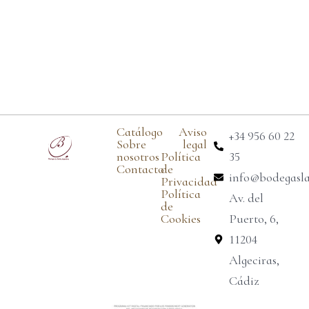
Catálogo
Aviso
+34 956 60 22
Sobre
legal
nosotros
Política
35
Contacto
de
info@bodegasl
Privacidad
Política
Av. del
de
Cookies
Puerto, 6,
11204
Algeciras,
Cádiz