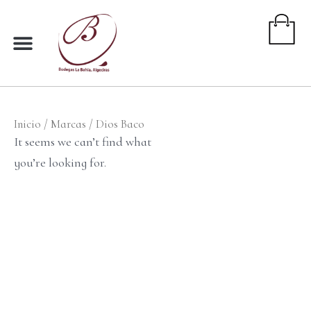
Ir
al
contenido
Inicio
/ Marcas / Dios Baco
It seems we can’t find what
you’re looking for.