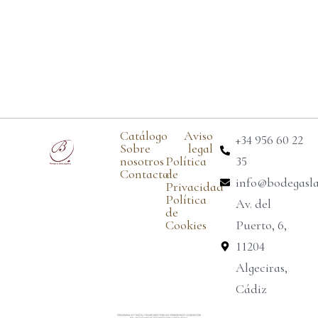
Catálogo
Aviso
+34 956 60 22
Sobre
legal
nosotros
Política
35
Contacto
de
info@bodegasl
Privacidad
Política
Av. del
de
Cookies
Puerto, 6,
11204
Algeciras,
Cádiz