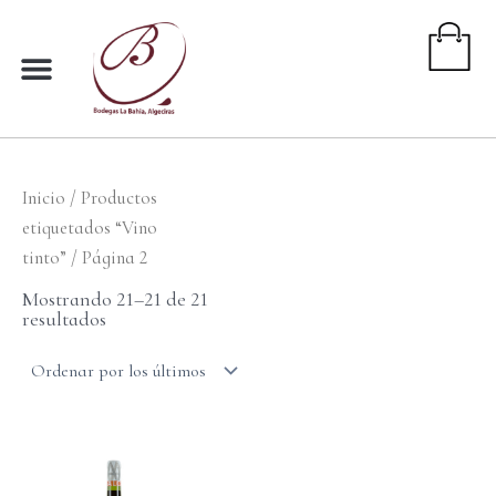
Ir
al
contenido
Inicio
/
Productos
etiquetados “Vino
tinto”
/ Página 2
Ordenado
por
Mostrando 21–21 de 21
los
resultados
últimos