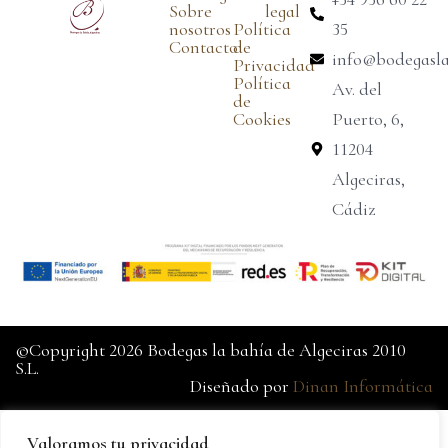
Sobre
legal
nosotros
Política
35
Contacto
de
info@bodegasl
Privacidad
Política
Av. del
de
Cookies
Puerto, 6,
11204
Algeciras,
Cádiz
©Copyright 2026 Bodegas la bahía de Algeciras 2010
S.L.
Diseñado por
Dinan Informática
Valoramos tu privacidad