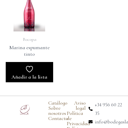
Bocopa
Marina espumante
tinto
Añadir a la lista
Catálogo
Aviso
+34 956 60 22
Sobre
legal
nosotros
Política
35
Contacto
de
info@bodegasl
Privacidad