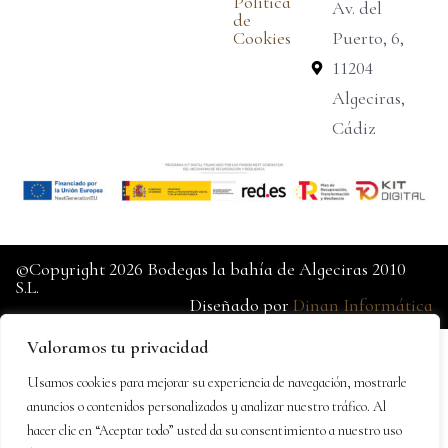
Política
Av. del
de
Cookies
Puerto, 6,
11204
Algeciras,
Cádiz
©Copyright 2026 Bodegas la bahía de Algeciras 2010
S.L.
Diseñado por
Dinan Informática
Valoramos tu privacidad
Usamos cookies para mejorar su experiencia de navegación, mostrarle
anuncios o contenidos personalizados y analizar nuestro tráfico. Al
hacer clic en “Aceptar todo” usted da su consentimiento a nuestro uso