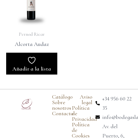
Pernod Ricar
Alcorta Audaz
Añadir a la lista
Catálogo
Aviso
+34 956 60 22
Sobre
legal
nosotros
Política
35
Contacto
de
info@bodegasl
Privacidad
Política
Av. del
de
Cookies
Puerto, 6,