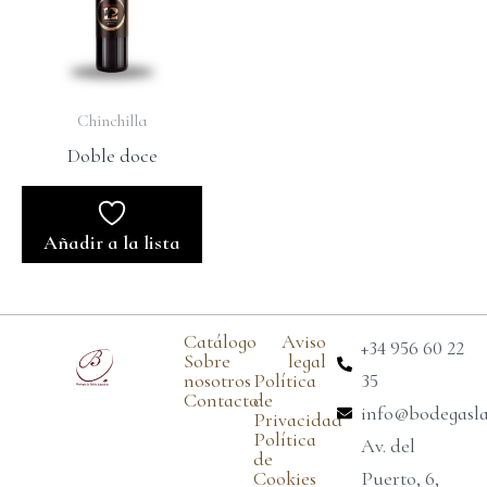
Chinchilla
Doble doce
Añadir a la lista
Catálogo
Aviso
+34 956 60 22
Sobre
legal
nosotros
Política
35
Contacto
de
info@bodegasl
Privacidad
Política
Av. del
de
Cookies
Puerto, 6,