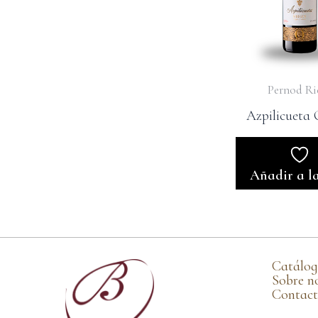
Pernod Ri
Azpilicueta 
Añadir a la
Catálo
Sobre n
Contac