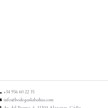
+34 956 60 22 35
info@bodegaslabahia.com
Av. del Puerto, 6, 11204 Algeciras, Cádiz