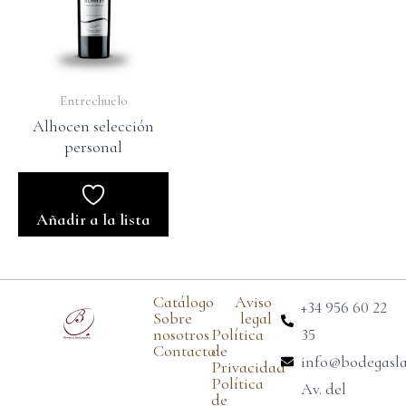
Entrechuelo
Alhocen selección
personal
Añadir a la lista
Catálogo
Aviso
+34 956 60 22
Sobre
legal
nosotros
Política
35
Contacto
de
info@bodegasl
Privacidad
Política
Av. del
de