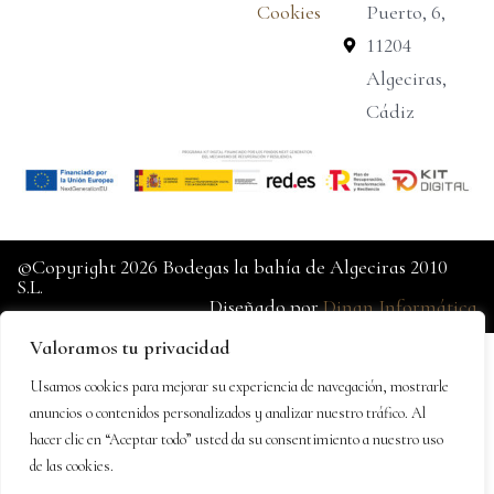
Cookies
Puerto, 6,
11204
Algeciras,
Cádiz
©Copyright 2026 Bodegas la bahía de Algeciras 2010
S.L.
Diseñado por
Dinan Informática
Valoramos tu privacidad
Usamos cookies para mejorar su experiencia de navegación, mostrarle
anuncios o contenidos personalizados y analizar nuestro tráfico. Al
hacer clic en “Aceptar todo” usted da su consentimiento a nuestro uso
de las cookies.