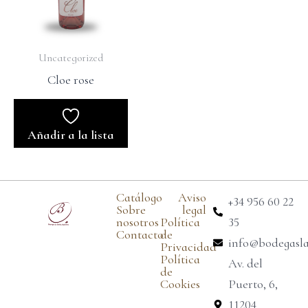
Uncategorized
Cloe rose
Añadir a la lista
Catálogo
Aviso
+34 956 60 22
Sobre
legal
nosotros
Política
35
Contacto
de
info@bodegasl
Privacidad
Política
Av. del
de
Cookies
Puerto, 6,
11204